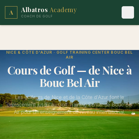
Albatros
Academy
A
Ouvr
COACH DE GOLF
NICE & CÔTE D'AZUR · GOLF TRAINING CENTER BOUC BEL
AIR
Cours de Golf — de Nice à
Bouc Bel Air
Les golfeurs de Nice et de la Côte d'Azur font le
déplacement jusqu'au Golf Training Center de Bouc Bel
Air pour un enseignement de niveau international.